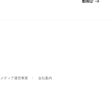
の
動画②
投
稿
人メディア運営事業
会社案内