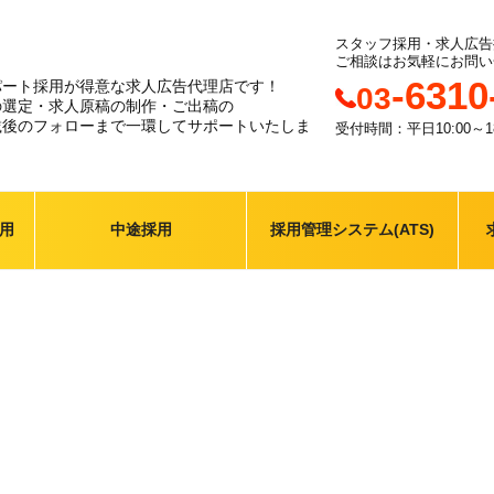
スタッフ採用・求人広告
ご相談はお気軽にお問い
-6310
パート採用が得意な求人広告代理店です！
03
の選定・求人原稿の制作・ご出稿の
載後のフォローまで一環してサポートいたしま
受付時間：平日10:00～18
用
中途採用
採用管理システム(ATS)