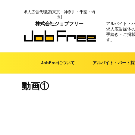
コ
ン
求人広告代理店(東京・神奈川・千葉・埼
玉)
テ
アルバイト・
株式会社ジョブフリー
ン
求人広告媒体
ツ
手続き・ご掲
へ
す。
ス
キ
ッ
JobFreeについて
アルバイト・パート採
プ
動画①
投
稿