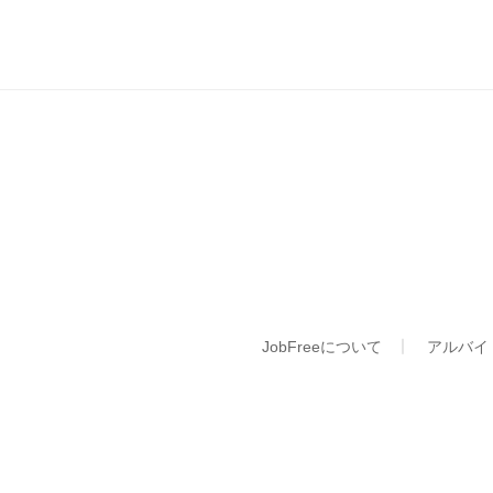
ナ
ビ
ゲ
ー
シ
ョ
ン
JobFreeについて
アルバイ