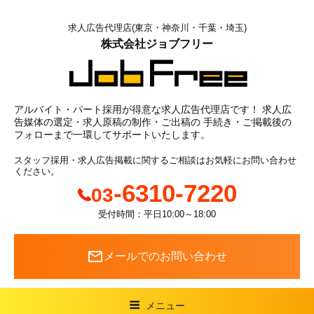
コ
ン
求人広告代理店(東京・神奈川・千葉・埼玉)
株式会社ジョブフリー
テ
ン
ツ
へ
アルバイト・パート採用が得意な求人広告代理店です！
求人広
ス
告媒体の選定・求人原稿の制作・ご出稿の
手続き・ご掲載後の
フォローまで一環してサポートいたします。
キ
ッ
スタッフ採用・求人広告掲載に関する
ご相談はお気軽にお問い合わせ
ください。
プ
-6310-7220
03
受付時間：平日10:00～18:00
mail_outline
メールでのお問い合わせ
メニュー